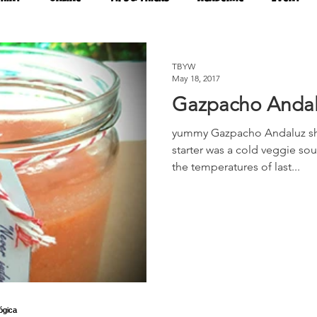
food
sustainability
TBYW
May 18, 2017
Gazpacho Anda
yummy Gazpacho Andaluz sho
starter was a cold veggie soup
the temperatures of last...