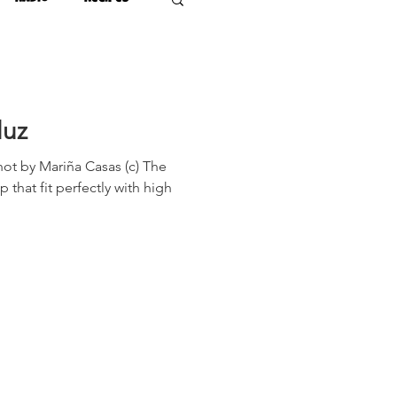
luz
t by Mariña Casas (c) The
 that fit perfectly with high