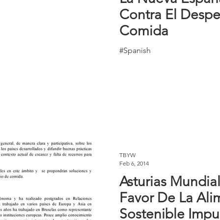
Contra El Despe
Comida
#Spanish
TBYW
Feb 6, 2014
Asturias Mundia
Favor De La Ali
Sostenible Impu