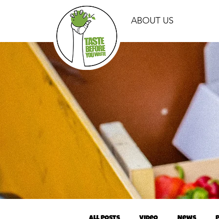
ABOUT US
All Posts
Video
News