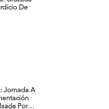
rdicio De
l: Jornada A
mentación
lsada Por